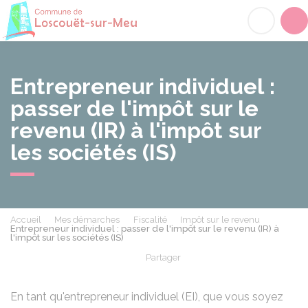
Loscouët-sur-Meu
Acc
Entrepreneur individuel :
passer de l'impôt sur le
revenu (IR) à l'impôt sur
les sociétés (IS)
Accueil
Mes démarches
Fiscalité
Impôt sur le revenu
Entrepreneur individuel : passer de l'impôt sur le revenu (IR) à
l'impôt sur les sociétés (IS)
Partager
Partager sur Facebook
Partager sur X - Twit
Partager sur
Par
En tant qu'entrepreneur individuel (EI), que vous soyez