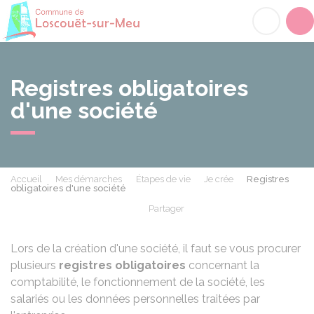
Loscouët-sur-Meu
Acc
Registres obligatoires
d'une société
Accueil
Mes démarches
Étapes de vie
Je crée
Registres
obligatoires d'une société
Partager
Partager sur Facebook
Partager sur X - Twit
Partager sur
Par
Lors de la création d'une société, il faut se vous procurer
plusieurs
registres obligatoires
concernant la
comptabilité, le fonctionnement de la société, les
salariés ou les données personnelles traitées par