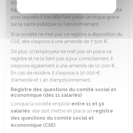
d'alerte estime que les produits ou procédés de
fabrication utilisés ou mis en œuvre dans la société
pour laquelle il travaille font peser un risque grave
sur la santé publique ou l'environnement.
Si la société ne met pas ce registre à disposition du
CSE, elle s'expose à une amende de
7 500 €
.
De plus, si l'employeur ne met pas en place ce
registre et ne le tient pas à jour correctement, il
s'expose également à une amende de
10 000 €
.
En cas de récidive, il s'expose à
30 000 €
d'amende et 1 an d'emprisonnement.
Registre des questions du comité social et
économique (dès 11 salariés)
Lorsque la société emploie
entre 11 et 50
salariés
, elle doit mettre en place un
registre
des questions du comité social et
économique (CSE)
.