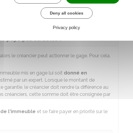
re et de l'enregistrement
Deny all cookies
Privacy policy
 ne paye pas sa dette ?
lors le créancier peut actionner le gage. Pour cela,
'immeuble mis en gage lui soit
donné en
 estimé par un expert. Lorsque le montant de
 garantie, le créancier doit rendre la différence au
autres créanciers, cette somme doit être consignée par
de l'immeuble
et se faire payer en priorité sur le