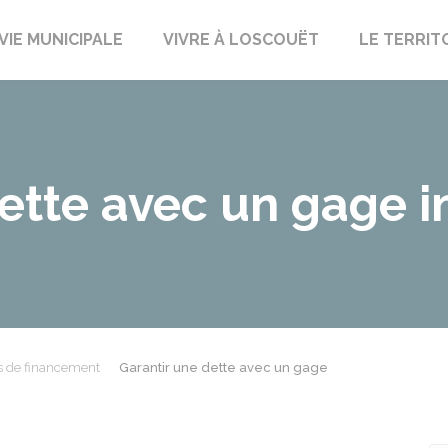
uët-sur-Meu
VIE MUNICIPALE
VIVRE À LOSCOUËT
LE TERRIT
dette avec un gage 
s de financement
Garantir une dette avec un gage