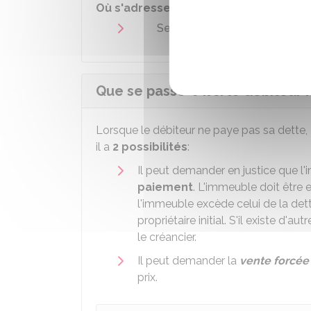
Où s'adresser ?
Service de la publicité fonciè
Que se passe-t-il si le débiteur
Lorsque le débiteur ne paye pas sa dette, a
il a
2 possibilités
:
Il peut demander en justice que l
paiement
. L'immeuble doit être
l'immeuble excède celui de la dette
propriétaire initial. S'il existe d'
le créancier.
Il peut demander la
vente forcée
prix.