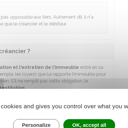
t pas
opposable
aux tiers. Autrement dit, il n'a
 que le créancier et le débiteur.
créancier ?
tion et l'entretien de l'immeuble
entré en sa
exemple, les loyers) que lui rapporte l'immeuble pour
tien. S'il ne remplit pas cette obligation, le
restitution
.
et la conservation de l'immeuble, le créancier peut
i-même le bien à son propriétaire. En revanche, cela
 cookies and gives you control over what you w
 du
service de la publicité foncière et de
Personalize
OK, accept all