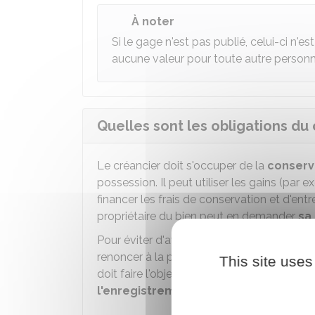
À noter
Si le gage n'est pas publié, celui-ci n'es
aucune valeur pour toute autre personne
Quelles sont les obligations du 
Le créancier doit s'occuper de la
conserva
possession. Il peut utiliser les gains (par 
financer les frais de conservation et d'entre
propriétaire du bien peut en demander
sa 
Pour éviter d'avoir à supporter l'entretien 
renoncer à la possession et restituer de lu
This site uses
doit faire l'objet d'une
publication
auprès
l'enregistrement
: