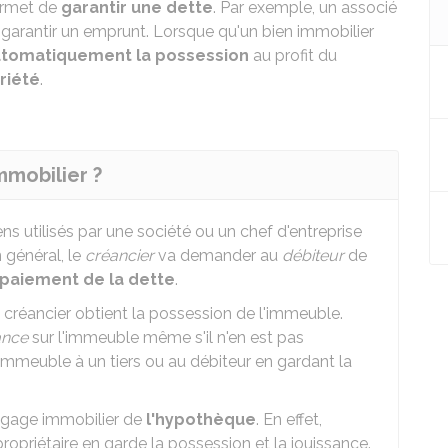
ermet de
garantir une dette
. Par exemple, un associé
garantir un emprunt. Lorsque qu'un bien immobilier
utomatiquement la possession
au profit du
riété
.
mobilier ?
s utilisés par une société ou un chef d'entreprise
 général, le
créancier
va demander au
débiteur
de
 paiement de la dette
.
 créancier obtient la possession de l'immeuble.
ance
sur l'immeuble même s'il n'en est pas
 l'immeuble à un tiers ou au débiteur en gardant la
e gage immobilier de
l'hypothèque
. En effet,
opriétaire en garde la possession et la jouissance.