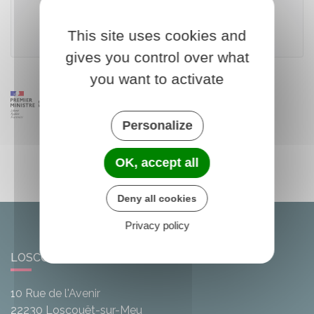
This site uses cookies and
Ministère chargé de l'urbanisme
gives you control over what
you want to activate
Personalize
OK, accept all
Deny all cookies
Privacy policy
LOSCOUËT-SUR-MEU
10 Rue de l'Avenir
22230
Loscouët-sur-Meu