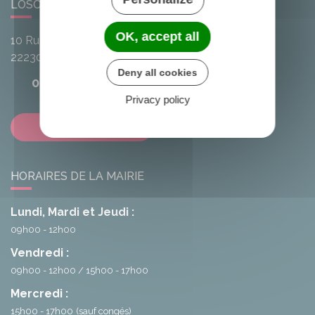
LOSCOUËT-SUR-MEU
OK, accept all
10 Rue de l'Avenir
22230
Loscouët-sur-Meu
Deny all cookies
02 96 25 20 68
Privacy policy
Contactez-nous
HORAIRES DE LA MAIRIE
Lundi, Mardi et Jeudi :
09h00 - 12h00
Vendredi :
09h00 - 12h00
15h00 - 17h00
Mercredi :
15h00 - 17h00
(sauf congés)