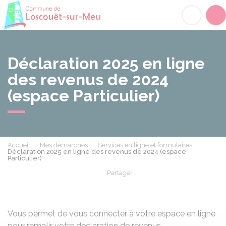
Loscouët-sur-Meu
Acc
Déclaration 2025 en ligne
des revenus de 2024
(espace Particulier)
Accueil
Mes démarches
Services en ligne et formulaires
Déclaration 2025 en ligne des revenus de 2024 (espace
Particulier)
Partager
Partager sur Facebook
Partager sur X - Twit
Partager sur
Par
Vous permet de vous connecter à votre espace en ligne
pour remplir votre déclaration de revenus.