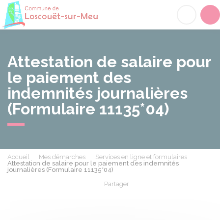
Loscouët-sur-Meu
Acc
Attestation de salaire pour
le paiement des
indemnités journalières
(Formulaire 11135*04)
Accueil
Mes démarches
Services en ligne et formulaires
Attestation de salaire pour le paiement des indemnités
journalières (Formulaire 11135*04)
Partager
Partager sur Facebook
Partager sur X - Twit
Partager sur
Par