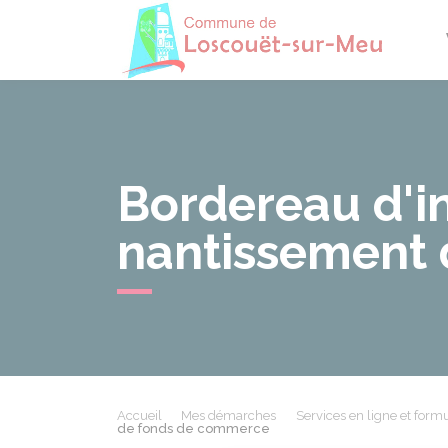
Losco
Bordereau d'in
nantissement
Accueil
Mes démarches
Services en ligne et formu
de fonds de commerce