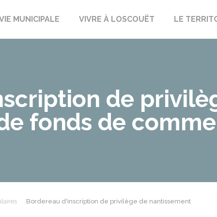
uët-sur-Meu
VIE MUNICIPALE
VIVRE À LOSCOUËT
LE TERRIT
scription de privilè
 de fonds de comme
laires
Bordereau d'inscription de privilège de nantissement