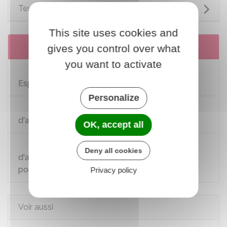
Textes de référence
This site uses cookies and
Services en ligne et formulaires
gives you control over what
you want to activate
Système d'information sur les armes (SIA) -
Espace détenteurs
Personalize
Déclaration d'abandon par un particulier
d'arme et de munitions à l'Etat
OK, accept all
Arme de catégorie C - Déclaration
Deny all cookies
d'acquisition, vente, cession ou mise en
possession
Privacy policy
Voir aussi