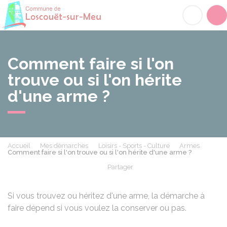
Loscouët-sur-Meu
Acc
Comment faire si l'on
trouve ou si l'on hérite
d'une arme ?
Accueil
Mes démarches
Loisirs - Sports - Culture
Armes
Comment faire si l'on trouve ou si l'on hérite d'une arme ?
Partager
Partager sur Facebook
Partager sur X - Twit
Partager sur
Par
Si vous trouvez ou héritez d'une arme, la démarche à
faire dépend si vous voulez la conserver ou pas.