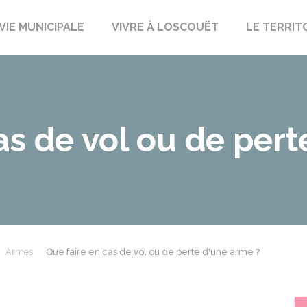
uët-sur-Meu
VIE MUNICIPALE
VIVRE À LOSCOUËT
LE TERRIT
as de vol ou de per
Armes
Que faire en cas de vol ou de perte d'une arme ?