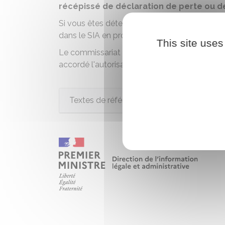
récépissé de déclaration de perte ou d
Si vous êtes
détenteur d'un compte dans le 
dans le
SIA
en produisant la copie du récépis
This site uses
Le commissariat ou la gendarmerie transmet e
accordé l'autorisation ou délivré le récépissé
Textes de référence