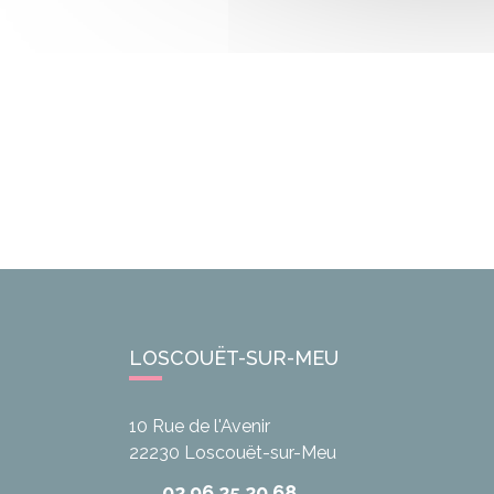
LOSCOUËT-SUR-MEU
10 Rue de l'Avenir
22230
Loscouët-sur-Meu
02 96 25 20 68