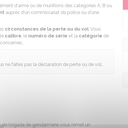
élément d'arme ou de munitions des catégories
A
,
B
ou
ent
auprès d'un commissariat de police ou d'une
les
circonstances de la perte ou du vol
. Vous
 le
calibre
, le
numéro de série
et la
catégorie
de
 concernés.
us ne faites pas la déclaration de perte ou de vol..
 de brigade de gendarmerie vous remet un