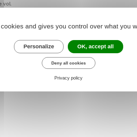
e vol
.
SIA
, vous devez renseigner le vol ou la perte de l'arme
sé.
 cookies and gives you control over what you w
nsuite votre déclaration à la préfecture qui vous a
 de déclaration.
Personalize
OK, accept all
Deny all cookies
Privacy policy