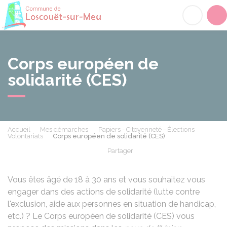
Loscouët-sur-Meu
Acc
Corps européen de
solidarité (CES)
Accueil
Mes démarches
Papiers - Citoyenneté - Élections
Volontariats
Corps européen de solidarité (CES)
Partager
Partager sur Facebook
Partager sur X - Twit
Partager sur
Par
Vous êtes âgé de 18 à 30 ans et vous souhaitez vous
engager dans des actions de solidarité (lutte contre
l'exclusion, aide aux personnes en situation de handicap,
etc.) ? Le Corps européen de solidarité (CES) vous