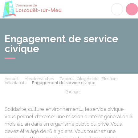
Loscouët-sur-Meu
Acc
Engagement de service
civique
Accueil
Mes démarches
Papiers - Citoyenneté - Élections
Volontariats
Engagement de service civique
Partager
Partager sur Facebook
Partager sur X - Twit
Partager sur
Par
Solidarité, culture, environnement..., le service civique
vous permet d'exercer une mission d'intérêt général de 6
mois à 1 an dans un organisme public ou privé. Vous
devez être âgé de 16 à 30 ans. Vous touchez une