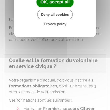
OK, accept all
Votre signature.
Deny all cookies
La carte est strictement personnelle.
Privacy policy
En cas de rupture de votre engagement de service
civique, vous devez remettre la carte à l'organisme
dans lequel vous effectuez votre mission.
Quelle est la formation du volontaire
en service civique ?
Votre organisme d'accueil doit vous inscrire à
2
formations obligatoires
, dont l'une dans les 3
premiers mois de votre mission.
Ces formations sont les suivantes :
Formation
Premiers secours Citoyen