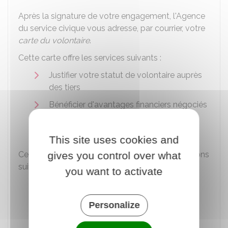
Après la signature de votre engagement, l'Agence
du service civique vous adresse, par courrier, votre
carte du volontaire
.
Cette carte offre les services suivants :
Justifier votre statut de volontaire auprès
des tiers
Bénéficier d'avantages financiers négociés
avec des partenaires (par exemple,
transports à tarif réduit).
This site uses cookies and
Cette carte comporte notamment les informations
gives you control over what
suivantes :
you want to activate
Période de validité de la carte (elle
correspond à la durée de votre
Personalize
engagement)
Vos nom et prénom