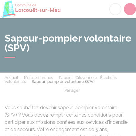
Loscouët-sur-Meu
Acc
Sapeur-pompier volontaire
(SPV)
Accueil
Mes démarches
Papiers - Citoyenneté - Élections
Volontariats
Sapeur-pompier volontaire (SPV)
Partager
Partager sur Facebook
Partager sur X - Twit
Partager sur
Par
Vous souhaitez devenir sapeur-pompier volontaire
(SPV) ? Vous devez remplir certaines conditions pour
participer aux missions confiées aux services d'incendie
et de secours. Votre engagement est de 5 ans,