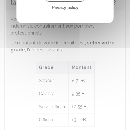
tant que sapeur-pompier volontaire ?
Privacy policy
Vous n'êtes pas rémunéré, mais seulement
indemnisé, contrairement aux pompiers
professionnels.
Le montant de votre indemnité est,
selon votre
grade
, l'un des suivants :
Grade
Montant
Sapeur
8,71 €
Caporal
9,35 €
Sous-officier
10,55 €
Officier
13,11 €