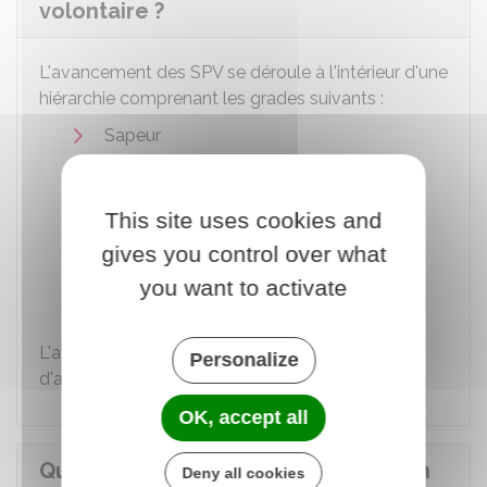
volontaire ?
L'avancement des SPV se déroule à l'intérieur d'une
hiérarchie comprenant les grades suivants :
Sapeur
Caporal
Sous-officier (sergent et adjudant)
This site uses cookies and
Officier (lieutenant, capitaine,
gives you control over what
commandant, lieutenant-colonel et
you want to activate
colonel).
L'avancement est soumis à des conditions
Personalize
d'ancienneté et de formation.
OK, accept all
Quelle est l'indemnisation perçue en
Deny all cookies