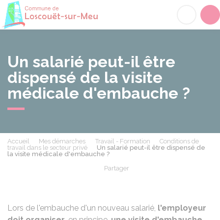
Loscouët-sur-Meu
Acc
Un salarié peut-il être
dispensé de la visite
médicale d'embauche ?
Accueil
Mes démarches
Travail - Formation
Conditions de
travail dans le secteur privé
Un salarié peut-il être dispensé de
la visite médicale d'embauche ?
Partager
Partager sur Facebook
Partager sur X - Twit
Partager sur
Par
Lors de l'embauche d'un nouveau salarié,
l'employeur
doit organiser
, en principe,
une visite d'embauche