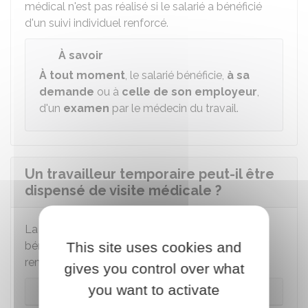
médical n'est pas réalisé si le salarié a bénéficié
d'un suivi individuel renforcé.
À savoir
À tout moment
, le salarié bénéficie,
à sa
demande
ou à
celle de son employeur
,
d'un
examen
par le médecin du travail.
Un travailleur temporaire peut-il être
dispensé de visite médicale ?
La réglementation varie selon que le salarié a
bénéficié d'une Vip ou d'un suivi individuel
This site uses cookies and
renforcé :
gives you control over what
you want to activate
Visite d'information et de prévention (Vip)