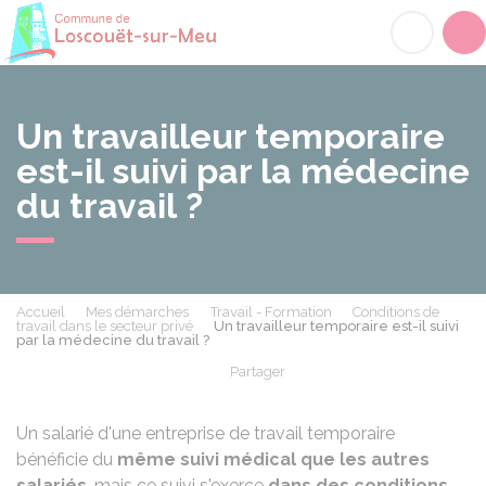
Loscouët-sur-Meu
Acc
Un travailleur temporaire
est-il suivi par la médecine
du travail ?
Accueil
Mes démarches
Travail - Formation
Conditions de
travail dans le secteur privé
Un travailleur temporaire est-il suivi
par la médecine du travail ?
Partager
Partager sur Facebook
Partager sur X - Twit
Partager sur
Par
Un salarié d'une entreprise de travail temporaire
bénéficie du
même suivi médical que les autres
salariés
, mais ce suivi s'exerce
dans des conditions