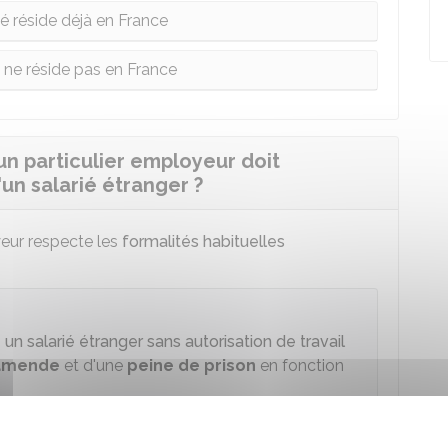
ié réside déjà en France
é ne réside pas en France
n particulier employeur doit
un salarié étranger ?
yeur respecte les
formalités habituelles
n salarié étranger sans autorisation de travail
amende
et d'une
peine de prison
en fonction