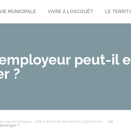
uët-sur-Meu
VIE MUNICIPALE
VIVRE À LOSCOUËT
LE TERRIT
r employeur peut-il
er ?
ticulier employeur : aide à domicile (services à la personne)
Un
 étranger ?