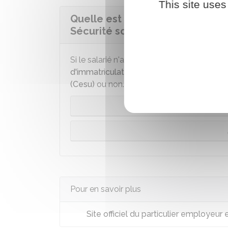
This site uses
Quelle est la procédure d'immat
Sécurité sociale ?
Si le salarié n'a pas de numéro de Sécurit
d'immatriculation
varie selon que l'employ
(Cesu)
ou non.
L'employ
Pour en savoir plus
Site officiel du particulier employeur e