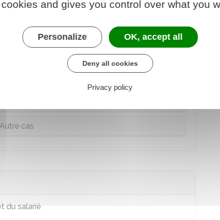
 cookies and gives you control over what you w
riculation du salarié étranger à la
Personalize
OK, accept all
é sociale, la procédure de
demande
Deny all cookies
eur utilise
le chèque emploi service universel
Privacy policy
eur utilise le Cesu
Autre cas
t du salarié