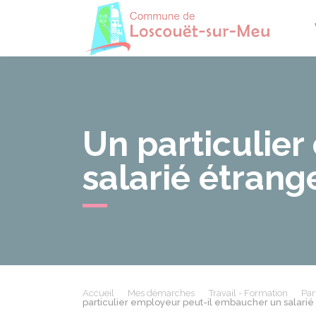
Losco
Un particulie
salarié étrang
Accueil
Mes démarches
Travail - Formation
Par
particulier employeur peut-il embaucher un salarié