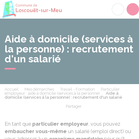
Loscouët-sur-Meu
Acc
Aide à domicile (services à
la personne) : recrutement
d'un salarié
Accueil
Mes démarches
Travail - Formation
Particulier
employeur : aide à domicile (services à la personne)
Aide à
domicile (services à la personne) : recrutement d'un salarié
Partager
Partager sur Facebook
Partager sur X - Twit
Partager sur
Par
En tant que
particulier employeur
, vous pouvez
embaucher vous-même
un salarié (emploi direct) ou
vous adresser à un
organisme mandataire
pour qu'il