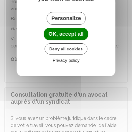
horaires) ces consultations ont lieu, vous pouvez
vous rendre sur le site du Barreau de Paris :
Personalize
Bus de la solidarité - Paris
Barreau de Paris
OK, accept all
Vous pouvez également prendre directement
contact avec l'association Barreau Paris Solidarité.
Deny all cookies
Où s'adresser ?
Privacy policy
Barreau de Paris Solidarité
Consultation gratuite d'un avocat
auprès d'un syndicat
Si vous avez un problème juridique dans le cadre
de votre travail, vous pouvez demander de l'aide