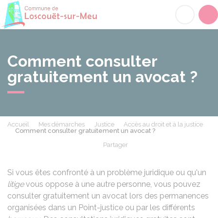
Loscouët-sur-Meu
Acc
Comment consulter
gratuitement un avocat ?
Accueil
Mes démarches
Justice
Accès au droit et à la justice
Comment consulter gratuitement un avocat ?
Partager
Partager sur Facebook
Partager sur X - Twit
Partager sur
Par
Si vous êtes confronté à un problème juridique ou qu'un
litige
vous oppose à une autre personne, vous pouvez
consulter gratuitement un avocat lors des permanences
organisées dans un Point-justice ou par les différents