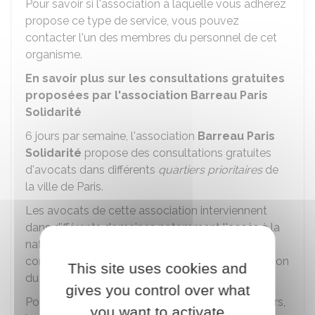
Pour savoir si l'association à laquelle vous adhérez
propose ce type de service, vous pouvez
contacter l'un des membres du personnel de cet
organisme.
En savoir plus sur les consultations gratuites
proposées par l'association Barreau Paris
Solidarité
6 jours par semaine, l'association
Barreau Paris
Solidarité
propose des consultations gratuites
d'avocats dans différents
quartiers prioritaires
de
la ville de Paris.
Les avocats de cette association interviennent
dans différents domaines notamment l'accès à la
nationalité française, le droit de la santé, la lutte
contre les violences et les
discriminations
en raison
This site uses cookies and
du sexe et/ou de l'orientation sexuelle.
gives you control over what
Pour savoir à quel endroit et à quel moment (jours,
you want to activate