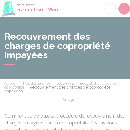
Loscouët-sur-Meu
Acc
Recouvrement des
charges de copropriété
impayées
Accueil
Mes démarches
Logement
Budget et charges de
copropriété
Recouvrement des charges de copropriété
impayées
Partager
Partager sur Facebook
Partager sur X - Twit
Partager sur
Par
Comment se déroule la procédure de recouvrement des
charges impayées par un copropriétaire ? Nous vous
présentons la réglementation à toutes les étapes de la