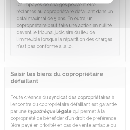
les impayés de charges peuvent être
réclamés au copropriétaire défaillant dans un
délai maximal de 5 ans. En outre, un
copropriétaire peut faire une action en nullité
devant le tribunal judiciaire du lieu de
l'immeuble lorsque la répartition des charges
n'est pas conforme à la loi.
Saisir les biens du copropriétaire
défaillant
Toute créance du
syndicat des copropriétaires
à
l'encontre du copropriétaire défaillant est garantie
par une
hypothèque
légale
qui permet à la
copropriété de bénéficier d'un droit de préférence
(être payé en priorité) en cas de vente amiable ou