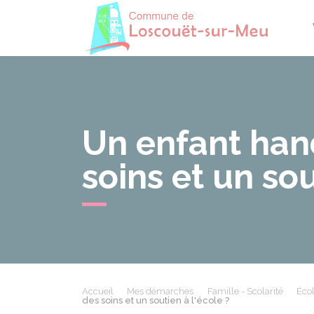
Losco
Un enfant hand
soins et un sou
Accueil
Mes démarches
Famille - Scolarité
Écol
des soins et un soutien à l'école ?