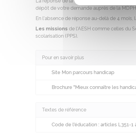
La réponse de la CDAPH intervient général
dépôt de votre demande auprès de la MDPH
En l'absence de réponse au-delà de 4 mois
Les missions
de l'AESH comme celles du S
scolarisation (PPS)
.
Pour en savoir plus
Site Mon parcours handicap
Brochure "Mieux connaître les handi
Textes de référence
Code de l'éducation : articles L351-1