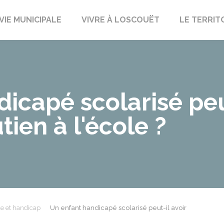
uët-sur-Meu
VIE MUNICIPALE
VIVRE À LOSCOUËT
LE TERRIT
icapé scolarisé peu
tien à l'école ?
e et handicap
Un enfant handicapé scolarisé peut-il avoir