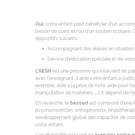
Oui
, votre enfant peut bénéficier d'un acco
besoin de soins et/ou d'un soutien scolaire
dispositifs suivants :
Accompagnant des élèves en situation
Service d'éducation spéciale et de soin
L'AESH
est une personne qui intervient en par
avec l'enseignant. Il aide votre enfant à parti
exemple, aide à la prise de note, aide pour fa
manipulation de matériels, ...). Il dépend de l
En revanche, le
Sessad
est composé d'une éq
psychomotricien, orthophoniste, kinésithérape
développement global des capacités de votr
votre enfant.
Ces dispositifs peuvent se
cumuler entre 