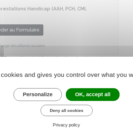
estations Handicap (AAH, PCH, CMI,
der au Formulaire
hargé des affaires sociales
tifs
mentionnés à l'occasion de votre demande en
 cookies and gives you control over what you w
nés si vous faites votre demande en ligne) à la
Personalize
OK, accept all
nnes handicapées (MDPH)
Deny all cookies
s de votre enfant, vers quel type d'accompagnement
il
Privacy policy