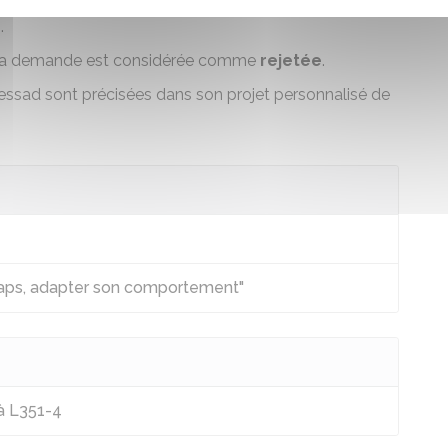
ement dans un
délai de 4 mois
à partir de la date de
.
, la demande est considérée comme
rejetée
.
essad sont précisées dans son
projet personnalisé de
caps, adapter son comportement"
 à L351-4