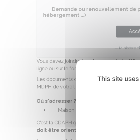
Demande ou renouvellement de pr
hébergement ...)
Accé
Ministère c
Vous devez joindre
les documents justifica
ligne ou sur le formulaire.
This site uses
Les documents doivent être envoyés (ou scan
MDPH de votre lieu de résidence.
Où s'adresser ?
Maison départementale des perso
C'est la
CDAPH
qui décide, selon les besoin
doit être orienté
.