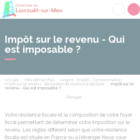
Loscouët-sur-Meu
Acc
Impôt sur le revenu - Qui
est imposable ?
Accueil
Mes démarches
Argent - Impôts - Consommation
Impôt sur le revenu : déclaration et revenus à déclarer
Impôt sur le
revenu - Qui est imposable ?
Partager
Partager sur Facebook
Partager sur X - Twit
Partager sur
Par
Votre résidence fiscale et la composition de votre foyer
fiscal permettent de déterminer votre imposition sur le
revenu. Les règles diffèrent selon que votre résidence
fiscale est située en France ou à l'étranger. Nous vous