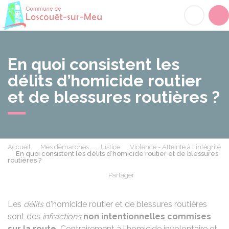
Loscouët-sur-Meu
Acc
En quoi consistent les
délits d’homicide routier
et de blessures routières ?
Accueil
Mes démarches
Justice
Violence - Atteinte à l'intégrité
En quoi consistent les délits d’homicide routier et de blessures
routières ?
Partager
Partager sur Facebook
Partager sur X - Twit
Partager sur
Par
Les
délits
d'homicide routier et de blessures routières
sont des
infractions
non intentionnelles
commises
sur la route.
Contrairement à l'homicide involontaire et