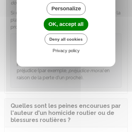
dommages et intérêts
.
Personalize
Si elle ne s'est pas constituée partie civile lors de la
plainte, elle peut le faire tout au long de la
OK, accept all
procédure, jusqu'au jour de l'audience.
Deny all cookies
À noter
Les
proches
d'une victime
d'homicide
Privacy policy
routier
peuvent également se constituer
partie civile s'ils ont eux-mêmes subi un
préjudice (par exemple,
préjudice moral
en
raison de la perte d'un proche).
Quelles sont les peines encourues par
l'auteur d'un homicide routier ou de
blessures routières ?