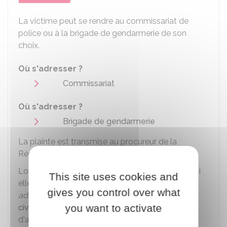
La victime peut se rendre au commissariat de
police ou à la brigade de gendarmerie de son
choix.
Où s'adresser ?
Commissariat
Où s'adresser ?
Brigade de gendarmerie
La plainte est transmise au procureur de la
République par la police ou la gendarmerie.
Lors du dépôt de plainte, la
victime directe
(ou, si
This site uses cookies and
elle est mineure, ses
représentants légaux
ou un
gives you control over what
administrateur ad hoc
) peut se
constituer partie
you want to activate
civile
. Ainsi, elle est informée de l'état
d'avancement de l'affaire et peut obtenir des