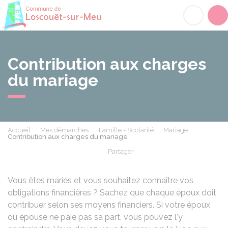
Loscouët-sur-Meu
Acc
Contribution aux charges
du mariage
Accueil
Mes démarches
Famille - Scolarité
Mariage
Contribution aux charges du mariage
Partager
Partager sur Facebook
Partager sur X - Twit
Partager sur
Par
Vous êtes mariés et vous souhaitez connaître vos
obligations financières ? Sachez que chaque époux doit
contribuer selon ses moyens financiers. Si votre époux
ou épouse ne paie pas sa part, vous pouvez l'y