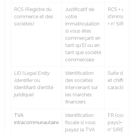
RCS (Registre du
Justificatif de
RCS + ville
commerce et des
votre
d'immatricu
sociétés)
immatriculation
+ n° SIREN
si vous êtes
commerçant en
tant qu'
EI
ou en
tant que société
commerciale
LEI (
Legal Entity
Identification
Suite de let
Identifier
ou
des sociétés
et chiffres à
Identifiant d'entité
intervenant sur
caractères
juridique)
les marchés
financiers
TVA
Identification
FR (code d
intracommunautaire
fiscale si vous
pays)+ 2 chif
payez la TVA
n° SIREN