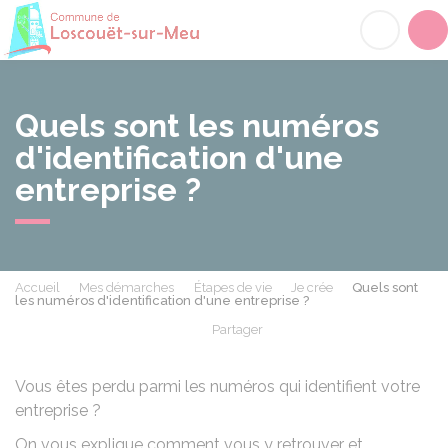
Loscouët-sur-Meu
Acc
Quels sont les numéros
d'identification d'une
entreprise ?
Accueil
Mes démarches
Étapes de vie
Je crée
Quels sont
les numéros d'identification d'une entreprise ?
Partager
Partager sur Facebook
Partager sur X - Twit
Partager sur
Par
Vous êtes perdu parmi les numéros qui identifient votre
entreprise ?
On vous explique comment vous y retrouver et