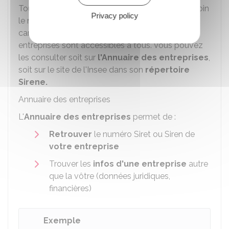
Toute personne peut trouver ou retrouver si besoin
Privacy policy
le numéro Siren ou Siret d'une entreprise. Les
caractéristiques juridiques et financières des
entreprises sont accessibles à tous. Vous pouvez
les consulter soit sur
l'Annuaire des entreprises
,
soit sur le site de l'Insee dans son
répertoire
Sirene.
Annuaire des entreprises
L'
Annuaire des entreprises
permet de :
Retrouver
le numéro Siret ou Siren de
votre entreprise
Trouver les
infos d'une entreprise
autre
que la vôtre (données juridiques,
financières)
Exemple