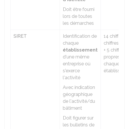
Doit être fourni
lors de toutes
les démarches
SIRET
Identification de
14 chiffres =
chaque
chiffres du
établissement
+ 5 chiffres
d'une même
propres à
entreprise où
chaque
s'exerce
établissem
l'activité
Avec indication
géographique
de l'activité/du
bâtiment
Doit figurer sur
les bulletins de