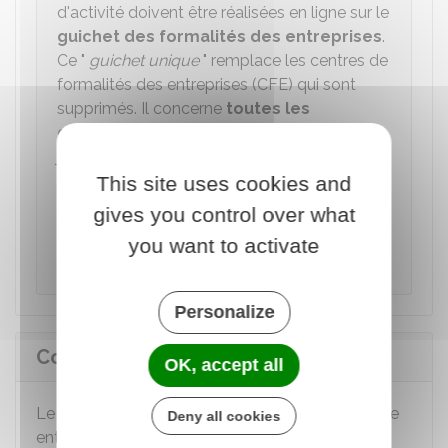
d'activité doivent être réalisées en ligne sur le
guichet des formalités des entreprises
.
Ce "
guichet unique
" remplace les centres de
formalités des entreprises (CFE) qui sont
supprimés. Il concerne
toutes les
entreprises
, quelle que soit leur forme
juridique ou leur activité.
This site uses cookies and
Accéder au service en ligne
gives you control over what
you want to activate
Institut national de la propriété industrielle (Inpi)
Personalize
Comment changer de Siret ?
OK, accept all
Le Siret change à chaque fois que l'adresse d'une
Deny all cookies
entreprise ou de l'un de ses établissements