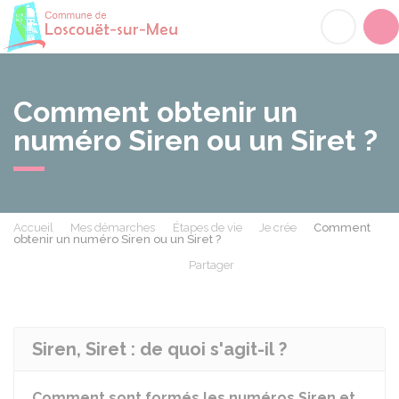
Loscouët-sur-Meu
Acc
Comment obtenir un
numéro Siren ou un Siret ?
Accueil
Mes démarches
Étapes de vie
Je crée
Comment
obtenir un numéro Siren ou un Siret ?
Partager
Partager sur Facebook
Partager sur X - Twit
Partager sur
Par
Siren, Siret : de quoi s'agit-il ?
Comment sont formés les numéros Siren et