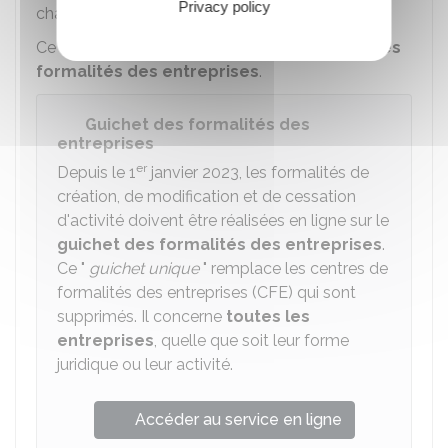
Privacy policy
change.
Ce changement doit être signalé au
Guichet des
formalités des entreprises
.
Guichet des formalités des
entreprises
er
Depuis le 1
janvier 2023, les formalités de
création, de modification et de cessation
d'activité doivent être réalisées en ligne sur le
guichet des formalités des entreprises
.
Ce "
guichet unique
" remplace les centres de
formalités des entreprises (CFE) qui sont
supprimés. Il concerne
toutes les
entreprises
, quelle que soit leur forme
juridique ou leur activité.
Accéder au service en ligne