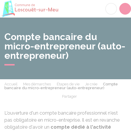
Loscouët-sur-Meu
Acc
Compte bancaire du
micro-entrepreneur (auto-
entrepreneur)
Accueil
Mes démarches
Étapes de vie
Je crée
Compte
bancaire du micro-entrepreneur (auto-entrepreneur)
Partager
Partager sur Facebook
Partager sur X - Twit
Partager sur
Par
L'ouverture d'un compte bancaire professionnel n'est
pas obligatoire en micro-entreprise. Il est en revanche
obligatoire d'avoir un
compte dédié à l'activité