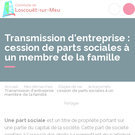
Loscouët-sur-Meu
Acc
Transmission d'entreprise :
cession de parts sociales à
un membre de la famille
Accueil
Mes démarches
Étapes de vie
Je transmets
Transmission d'entreprise : cession de parts sociales à un
membre de la famille
Partager
Partager sur Facebook
Partager sur X - Twit
Partager sur
Par
Une part sociale
est un titre de propriété portant sur
une partie du capital de la société. Cette part de société
confère à l'associé des droits lui permettant de participer