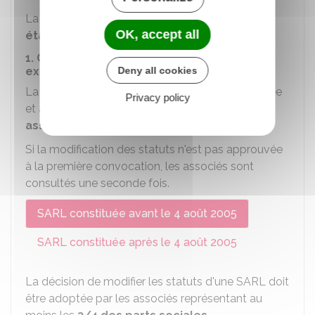
La modification statutaire est réalisée en
3
OK, accept all
étapes
.
1. Convocation d'une assemblée générale
extraordinaire
Deny all cookies
La décision de modifier les statuts doit être votée
Privacy policy
et approuvée par les associés réunis en
assemblée générale extraordinaire
(AGE).
Si la modification des statuts n'est pas approuvée
à la première convocation, les associés sont
consultés une seconde fois.
SARL constituée avant le 4 août 2005
SARL constituée après le 4 août 2005
La décision de modifier les statuts d'une SARL doit
être adoptée par les associés représentant au