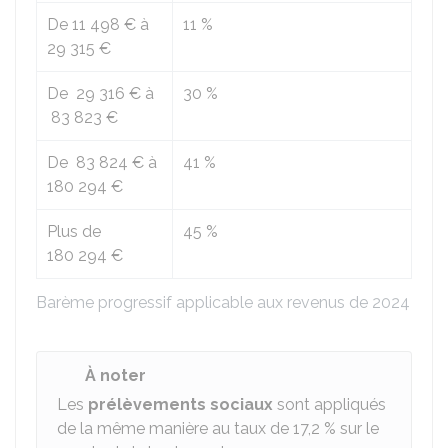
De
11 498 €
à
11 %
29 315 €
De
29 316 €
à
30 %
83 823 €
De
83 824 €
à
41 %
180 294 €
Plus de
45 %
180 294 €
Barème progressif applicable aux revenus de 2024
À noter
Les
prélèvements sociaux
sont appliqués
de la même manière au taux de
17,2 %
sur le