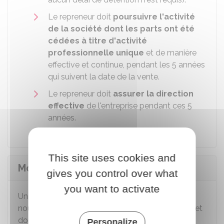
Le repreneur doit
poursuivre l'activité
de la société dont les parts ont été
cédées à titre d'activité
professionnelle
unique
et de manière
effective et continue, pendant les 5 années
qui suivent la date de la vente.
Le repreneur doit
assurer la direction
effective
de l'entreprise pendant ces 5
années.
This site uses cookies and
Modification des statuts
gives you control over what
you want to activate
Une cession de parts sociales implique une
nouvelle répartition des parts entre les associés et
donc
une modification des statuts
.
Personalize