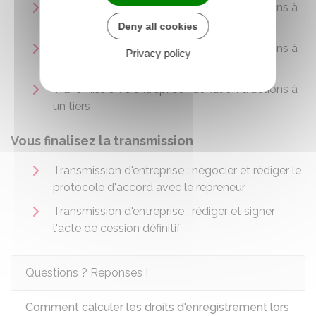
Transmission d'entreprise : donation d'actions à
un membre de la famille
Deny all cookies
Transmission d'entreprise : donation d'actions à
Privacy policy
un associé
Transmission d'entreprise : donation d'actions à
un tiers
Vous finalisez la transmission
Transmission d'entreprise : négocier et rédiger le
protocole d'accord avec le repreneur
Transmission d'entreprise : rédiger et signer
l'acte de cession définitif
Questions ? Réponses !
Comment calculer les droits d'enregistrement lors