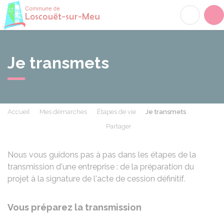
Loscouët-sur-Meu
Acc
Je transmets
Accueil
Mes démarches
Étapes de vie
Je transmets
Partager
Partager sur Facebook
Partager sur X - Twit
Partager sur
Par
Nous vous guidons pas à pas dans les étapes de la
transmission d'une entreprise : de la préparation du
projet à la signature de l'acte de cession définitif.
Vous préparez la transmission