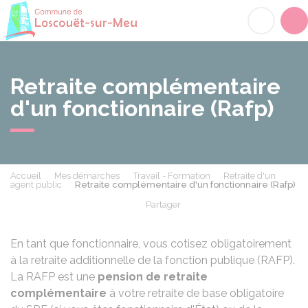
Loscouët-sur-Meu
Acc
Retraite complémentaire
d'un fonctionnaire (Rafp)
Accueil
Mes démarches
Travail - Formation
Retraite d'un
agent public
Retraite complémentaire d'un fonctionnaire (Rafp)
Partager
Partager sur Facebook
Partager sur X - Twit
Partager sur
Par
En tant que fonctionnaire, vous cotisez obligatoirement
à la retraite additionnelle de la fonction publique (RAFP).
La RAFP est une
pension de retraite
complémentaire
à votre retraite de base obligatoire