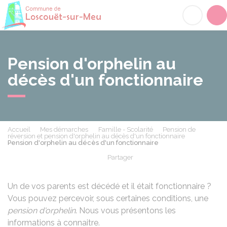
Loscouët-sur-Meu
Acc
Pension d'orphelin au
décès d'un fonctionnaire
Accueil
Mes démarches
Famille - Scolarité
Pension de
réversion et pension d'orphelin au décès d'un fonctionnaire
Pension d'orphelin au décès d'un fonctionnaire
Partager
Partager sur Facebook
Partager sur X - Twit
Partager sur
Par
Un de vos parents est décédé et il était fonctionnaire ?
Vous pouvez percevoir, sous certaines conditions, une
pension d'orphelin
. Nous vous présentons les
informations à connaitre.