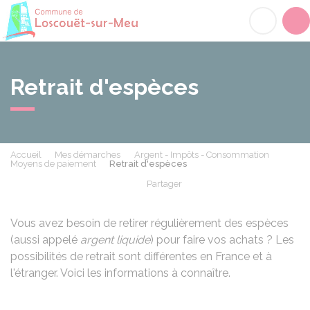
Loscouët-sur-Meu
Acc
Retrait d'espèces
Accueil
Mes démarches
Argent - Impôts - Consommation
Moyens de paiement
Retrait d'espèces
Partager
Partager sur Facebook
Partager sur X - Twit
Partager sur
Par
Vous avez besoin de retirer régulièrement des espèces
(aussi appelé
argent liquide
) pour faire vos achats ? Les
possibilités de retrait sont différentes en France et à
l'étranger. Voici les informations à connaître.