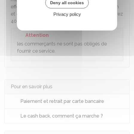
Deny all cookies
effectuez des achats pour
60 €
dans un magasin
et que vous payez
100 €
par carte, vous récupérez
Privacy policy
40 €
en espèces.
Attention
les commerçants ne sont pas obligés de
fournir ce service.
Pour en savoir plus
Paiement et retrait par carte bancaire
Le cash back, comment ça marche ?