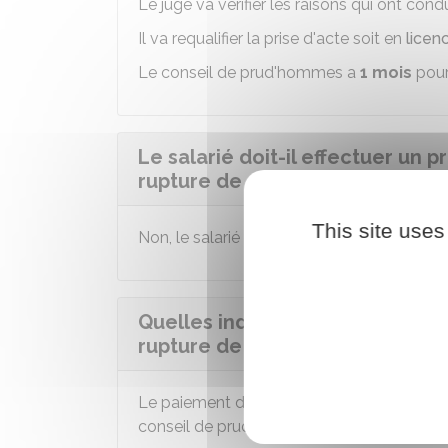
Le juge va vérifier les raisons qui ont condu
Il va requalifier la prise d'acte soit en
licen
Le conseil de prud'hommes a
1 mois
pour
Le salarié doit-il effectuer un p
rupture de son contrat de travai
This site uses
Non, le salarié n'est pas obligé d'effectuer
Quelles indemnités perçoit le sa
rupture de son contrat de travai
Le paiement d'indemnités de rupture du con
conseil de prud'hommes (CPH) :