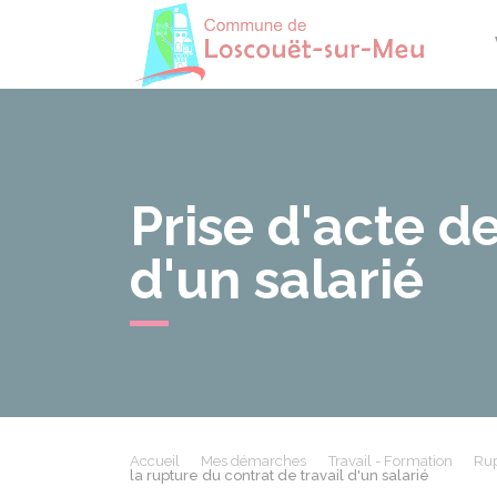
Losco
Prise d'acte de
d'un salarié
Accueil
Mes démarches
Travail - Formation
Rup
la rupture du contrat de travail d'un salarié