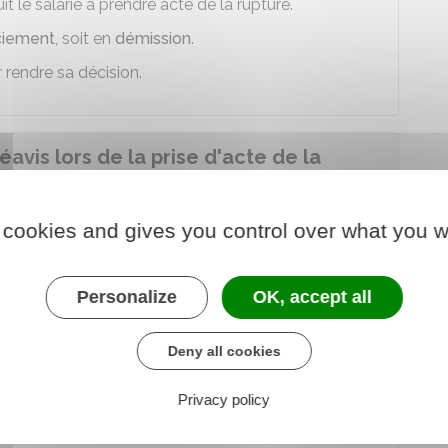
it le salarié à prendre acte de la rupture.
ciement
, soit en
démission
.
 rendre sa décision.
réavis lors de la prise d'acte de la
l ?
 cookies and gives you control over what you w
 un
préavis
,
Personalize
OK, accept all
larié après une prise d'acte de la
l ?
Deny all cookies
Privacy policy
trat de travail varie en fonction de la décision du