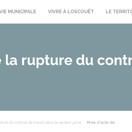
uët-sur-Meu
VIE MUNICIPALE
VIVRE À LOSCOUËT
LE TERRIT
 la rupture du contr
ture du contrat de travail dans le secteur privé
Prise d'acte de