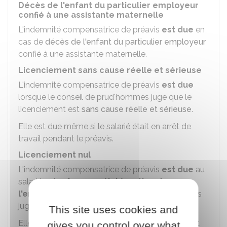
Décès de l'enfant du particulier employeur
confié à une assistante maternelle
L'indemnité compensatrice de préavis
est due
en
cas de
décès de l'enfant du particulier employeur
confié à une assistante maternelle.
Licenciement sans cause réelle et sérieuse
L'indemnité compensatrice de préavis
est due
lorsque le conseil de prud'hommes juge que le
licenciement est
sans cause réelle et sérieuse
.
Elle est due même si le salarié était en arrêt de
travail pendant le préavis.
Licenciement nul
L'indemnité compensatrice de préavis
est due
au
salarié qui
refuse sa réintégration dans
l'entreprise,
lorsque le conseil de prud'hommes
juge que le licenciement est
nul
.
This site uses cookies and
Elle est due quelque soit le motif de la rupture et
gives you control over what