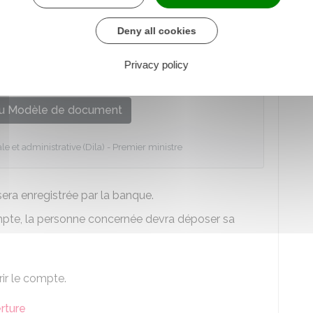
lement vous demander de fournir une attestation
Deny all cookies
t disponible :
Privacy policy
u Modèle de document
le et administrative (Dila) - Premier ministre
era enregistrée par la banque.
mpte, la personne concernée devra déposer sa
ir le compte.
rture