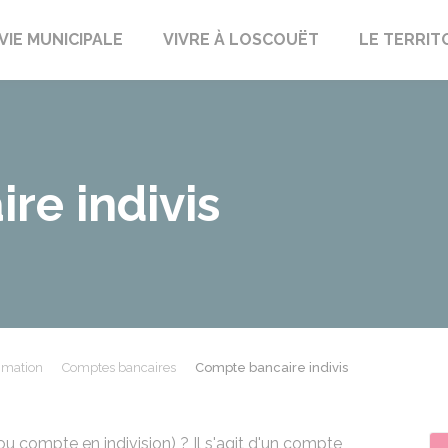
uët-sur-Meu
VIE MUNICIPALE
VIVRE À LOSCOUËT
LE TERRIT
re indivis
mmation
Comptes bancaires
Compte bancaire indivis
ou compte en indivision) ? Il s'agit d'un compte