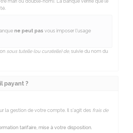
re mari ou double-nom). La banque vérifie que le
té.
 banque
ne peut pas
vous imposer l'usage
ion
sous tutelle (ou curatelle) de
, suivie du nom du
l payant ?
r la gestion de votre compte. Il s'agit des
frais de
formation tarifaire, mise à votre disposition
.