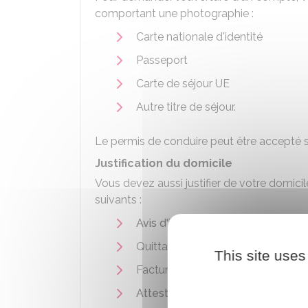
comportant une photographie :
Carte nationale d'identité
Passeport
Carte de séjour UE
Autre titre de séjour.
Le permis de conduire peut être accepté si
Justification du domicile
Vous devez aussi justifier de votre domic
suivants :
Avis d'imposition
Quittance de loyer
This site uses
Facture d'eau ou d'électricité
Attestation d'élection de domicil