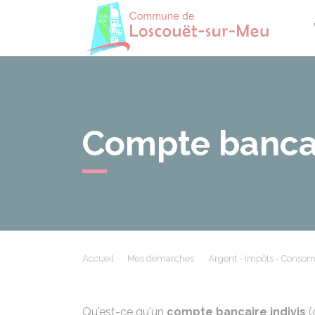
Losco
Compte bancai
Accueil
Mes démarches
Argent - Impôts - Conso
Qu'est-ce qu'un
compte bancaire indivis
(