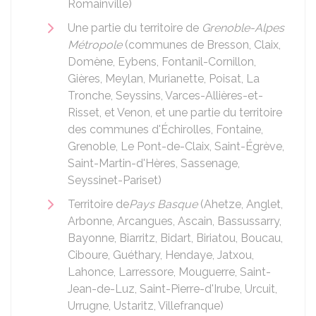
Romainville)
Une partie du territoire de
Grenoble-Alpes
Métropole
(communes de Bresson, Claix,
Domène, Eybens, Fontanil-Cornillon,
Gières, Meylan, Murianette, Poisat, La
Tronche, Seyssins, Varces-Allières-et-
Risset, et Venon, et une partie du territoire
des communes d'Échirolles, Fontaine,
Grenoble, Le Pont-de-Claix, Saint-Égrève,
Saint-Martin-d'Hères, Sassenage,
Seyssinet-Pariset)
Territoire de
Pays Basque
(Ahetze, Anglet,
Arbonne, Arcangues, Ascain, Bassussarry,
Bayonne, Biarritz, Bidart, Biriatou, Boucau,
Ciboure, Guéthary, Hendaye, Jatxou,
Lahonce, Larressore, Mouguerre, Saint-
Jean-de-Luz, Saint-Pierre-d'Irube, Urcuit,
Urrugne, Ustaritz, Villefranque)