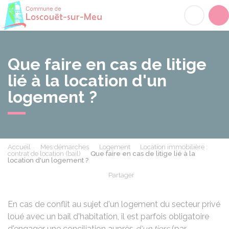
Loscouët-sur-Meu
Acc
Que faire en cas de litige
lié à la location d'un
logement ?
Accueil
Mes démarches
Logement
Location immobilière :
contrat de location (bail)
Que faire en cas de litige lié à la
location d'un logement ?
Partager
Partager sur Facebook
Partager sur X - Twit
Partager sur
Par
En cas de conflit au sujet d'un logement du secteur privé
loué avec un bail d'habitation, il est parfois obligatoire
d'engager une conciliation auprès
d'un tiers
(par