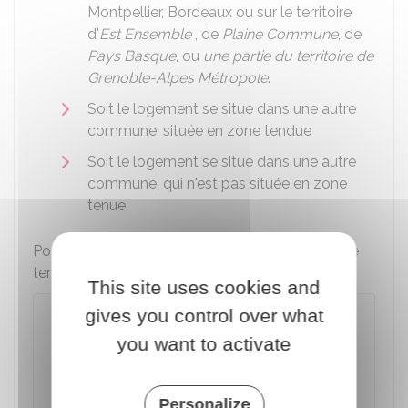
Montpellier, Bordeaux ou sur le territoire
d'
Est Ensemble
, de
Plaine Commune
, de
Pays Basque
, ou
une partie du territoire de
Grenoble-Alpes Métropole
.
Soit le logement se situe dans une autre
commune, située en zone tendue
Soit le logement se situe dans une autre
commune, qui n'est pas située en zone
tenue.
Pour savoir si votre commune est située en zone
tendue, vous pouvez utiliser ce simulateur :
This site uses cookies and
gives you control over what
Savoir si un logement est situé en
zone tendue (préavis du locataire et
you want to activate
encadrement des loyers)
Accéder au Simulateur
Personalize