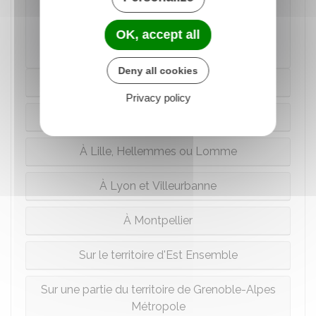
OK, accept all
Direction de l'information légale et administrative
(Dila) - Premier ministre
Deny all cookies
À Paris
Privacy policy
À Bordeaux
À Lille, Hellemmes ou Lomme
À Lyon et Villeurbanne
À Montpellier
Sur le territoire d'Est Ensemble
Sur une partie du territoire de Grenoble-Alpes
Métropole