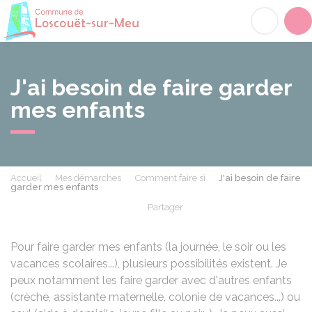
Loscouët-sur-Meu
Acc
J'ai besoin de faire garder
mes enfants
Accueil
Mes démarches
Comment faire si
J'ai besoin de faire
garder mes enfants
Partager
Partager sur Facebook
Partager sur X - Twit
Partager sur
Par
Pour faire garder mes enfants (la journée, le soir ou les
vacances scolaires...), plusieurs possibilités existent. Je
peux notamment les faire garder avec d'autres enfants
(crèche, assistante maternelle, colonie de vacances...) ou