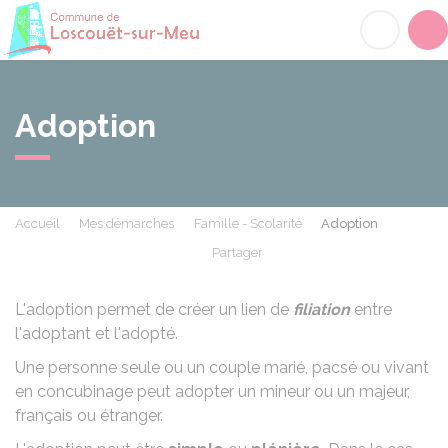
Loscouët-sur-Meu
Acc
Adoption
Accueil
Mes démarches
Famille - Scolarité
Adoption
Partager
Partager sur Facebook
Partager sur X - Twit
Partager sur
Par
L'adoption permet de créer un lien de
filiation
entre
l'adoptant et l'adopté.
Une personne seule ou un couple marié, pacsé ou vivant
en concubinage peut adopter un mineur ou un majeur,
français ou étranger.