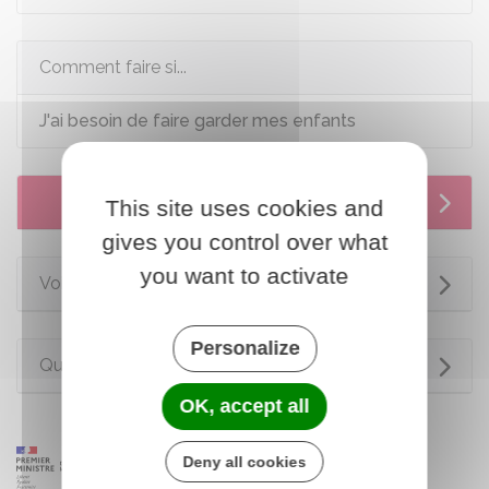
Comment faire si...
J'ai besoin de faire garder mes enfants
Services en ligne et formulaires
This site uses cookies and
gives you control over what
you want to activate
Voir aussi
Personalize
Questions ? Réponses !
OK, accept all
Deny all cookies